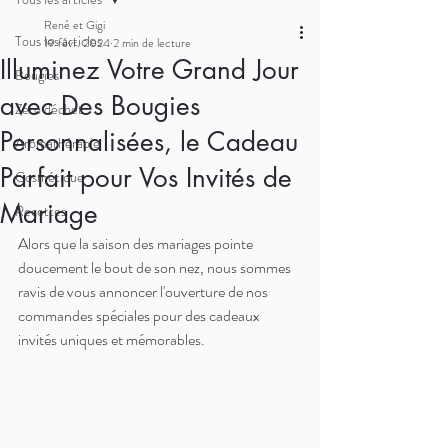
René et Gigi
Tous les articles
19 févr. 2024
2 min de lecture
Illuminez Votre Grand Jour
Bougies
avec Des Bougies
Zéro déchet
Personnalisées, le Cadeau
Aromathérapie
Parfait pour Vos Invités de
Cosmétique
Mariage
Recettes
Alors que la saison des mariages pointe 
doucement le bout de son nez, nous sommes 
ravis de vous annoncer l'ouverture de nos 
commandes spéciales pour des cadeaux 
invités uniques et mémorables. 