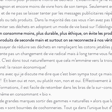
agnon et encore moins de vivre hors de son temps. Seulement es
t de ne pas se laisser tenter par les messages publicitaires répét
els ou tels produits. Dans la majorité des cas vous n’en avez pas
miter ses déchets en adoptant un mode de vie basé sur l’idéologi
on consomme moins, plus durable, plus éthique, on évite les prod
 produits de seconde main et surtout on se reconnecte à nos vérit
sayer de réduire ses déchets en remplaçant les cotons jetables 
sente pas un changement de vie radical mais à long terme vous fe
C’est donc tout naturellement que cela m’emmène vers la trois
rel: la raison économique!
ns avec qui je discute me dire que c’est bien sympa tout ça mais
 !  Et bien oui et non, ou plutôt non, non et oui. Effectivement à
formations, il est facile de retomber dans les bras de la sur-con
 même en consommant « bio ». 
 de grandes marques sortir des gammes « naturelles » alors que l
es » sont bourrées de cochonneries. Tout ça dans l’unique but d’