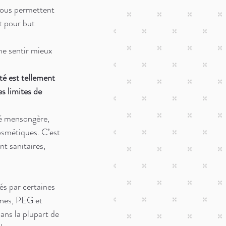
nous permettent 
t pour but 
me sentir mieux 
té est tellement 
s limites de 
té mensongère, 
osmétiques. C’est 
t sanitaires, 
s par certaines 
ones, PEG et 
ans la plupart de 