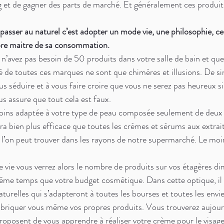
 et de gagner des parts de marché. Et généralement ces produits
asser au naturel c’est adopter un mode vie, une philosophie, cel
opre maitre de sa consommation. 
 n’avez pas besoin de 50 produits dans votre salle de bain et qu
é de toutes ces marques ne sont que chimères et illusions. De si
s séduire et à vous faire croire que vous ne serez pas heureux s
us assure que tout cela est faux. 
oins adaptée à votre type de peau composée seulement de deux o
era bien plus efficace que toutes les crèmes et sérums aux extrai
e l’on peut trouver dans les rayons de notre supermarché. Le moi
vie vous verrez alors le nombre de produits sur vos étagères di
me temps que votre budget cosmétique. Dans cette optique, il 
turelles qui s’adapteront à toutes les bourses et toutes les envie
briquer vous même vos propres produits. Vous trouverez aujour
roposent de vous apprendre à réaliser votre crème pour le visage