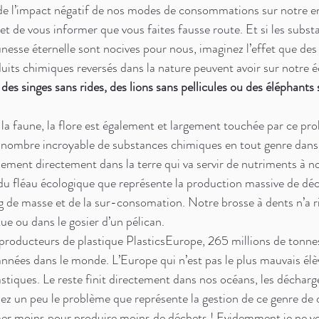
 de l’impact négatif de nos modes de consommations sur notre 
et de vous informer que vous faites fausse route. Et si les substa
nesse éternelle sont nocives pour nous, imaginez l’effet que des
oduits chimiques reversés dans la nature peuvent avoir sur notre
des singes sans rides, des lions sans pellicules ou des éléphants s
à la faune, la flore est également et largement touchée par ce p
 nombre incroyable de substances chimiques en tout genre dans 
ent directement dans la terre qui va servir de nutriments à no
 du fléau écologique que représente la production massive de déc
g de masse et de la sur-consomation. Notre brosse à dents n’a rie
ue ou dans le gosier d’un pélican. 
 producteurs de plastique PlasticsEurope, 265 millions de tonnes
nnées dans le monde. L’Europe qui n’est pas le plus mauvais élè
stiques. Le reste finit directement dans nos océans, les décharg
ginez un peu le problème que représente la gestion de ce genre de 
r moins pour produire moins de déchets ! Evidemment je ne vou