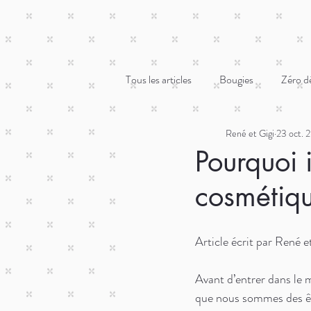
Tous les articles
Bougies
Zéro d
René et Gigi
23 oct. 
Pourquoi 
cosmétiq
Article écrit par René
Avant d’entrer dans le 
que nous sommes des être