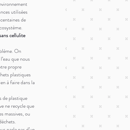
environnement 
nces utilisées 
 centaines de 
 écosystème.
ans cellulite 
roblème. On 
l’eau que nous 
tre propre 
hets plastiques 
n à faire dans la 
 de plastique 
ve ne recycle que 
es massives, ou 
déchets. 
s parle pas d’un 