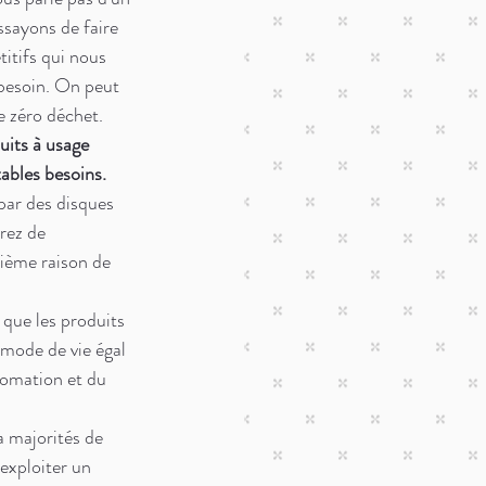
sayons de faire 
itifs qui nous 
 besoin. On peut 
e zéro déchet. 
uits à usage 
ables besoins. 
par des disques 
rez de 
ième raison de 
 que les produits 
 mode de vie égal 
somation et du 
a majorités de 
exploiter un 