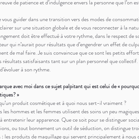
preuve de patience et d’indulgence envers la personne que l’on est
de vous guider dans une transition vers des modes de consommati
clairer sur une situation globale et de vous reconnecter à la natur
ngement doit être effectué à votre rythme, dans le respect de so
eur qui n’aurait pour résultats que d’engendrer un effet de culpa
ent de mal faire. Je suis convaincue que ce sont les petits effor
résultats satisfaisants tant sur un plan personnel que collectif. 
 d’évoluer à son rythme. 
arque avec moi dans ce sujet palpitant qui est celui de « pourquoi
tiques? »
 qu’un produit cosmétique et à quoi nous sert-il vraiment ? 
s les hommes et les femmes utilisent des soins un peu magiques
à entretenir leur apparence. Que ce soit pour se distinguer soci
ns, ou tout bonnement un outil de séduction, on distingue troi
 : les produits de maquillage qui servent principalement à nous 