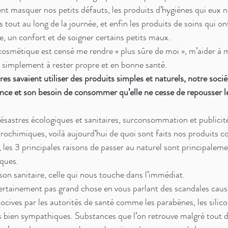
t masquer nos petits défauts, les produits d’hygiènes qui eux 
s tout au long de la journée, et enfin les produits de soins qui on
, un confort et de soigner certains petits maux. 
osmétique est censé me rendre « plus sûre de moi », m’aider à 
 simplement à rester propre et en bonne santé.
es savaient utiliser des produits simples et naturels, notre socié
ce et son besoin de consommer qu’elle ne cesse de repousser le
désastres écologiques et sanitaires, surconsommation et publici
trochimiques, voilà aujourd’hui de quoi sont faits nos produits c
les 3 principales raisons de passer au naturel sont principalemen
ques.
n sanitaire, celle qui nous touche dans l’immédiat. 
ertainement pas grand chose en vous parlant des scandales causé
cives par les autorités de santé comme les parabènes, les silic
ts bien sympathiques. Substances que l’on retrouve malgré tout d