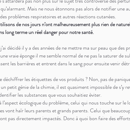
s’attardera pas non plus sur le sujet très controversé des pertu
s qu’alarmant. Mais ne nous étonnons pas alors de notifier une 
 des problèmes respiratoires et autres réactions cutanées. 
tilisons de nos jours n’ont malheureusement plus rien de naturel
ns long terme un réel danger pour notre santé. 
j’ai décidé il y a des années de ne mettre ma sur peau que des p
 une vraie éponge il me semble normal de ne pas la saturer de su
ssent les barrières et entrent dans le sang pour ensuite venir détr
 déchiffrer les étiquettes de vos produits ? Non, pas de panique 
un petit génie de la chimie, il est quasiment impossible de s’y re
dentifier les substances que vous souhaitiez éviter. 
l’aspect écologique du problème, celui qui nous touche sur le l
res vont haïr leurs parents et grands parents. Celui que beaucou
ront pas directement impactés. Donc à quoi bon faire des efforts