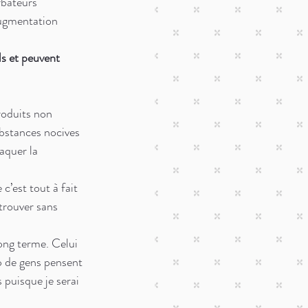
rbateurs 
augmentation 
s et peuvent 
roduits non 
bstances nocives 
aquer la 
c’est tout à fait 
trouver sans 
ong terme. Celui 
p de gens pensent 
 puisque je serai 