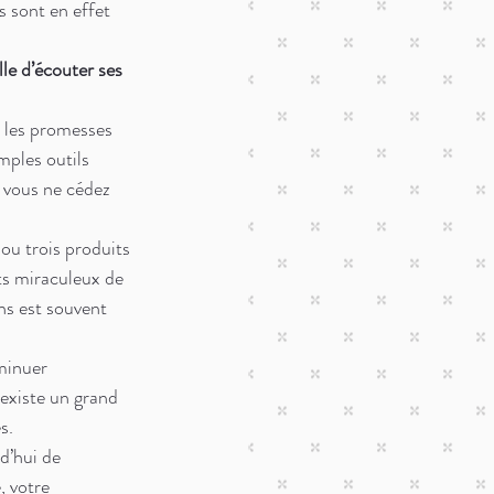
 sont en effet 
le d’écouter ses 
e les promesses 
mples outils 
i vous ne cédez 
u trois produits 
ts miraculeux de 
ns est souvent 
minuer 
existe un grand 
s. 
d’hui de 
, votre 