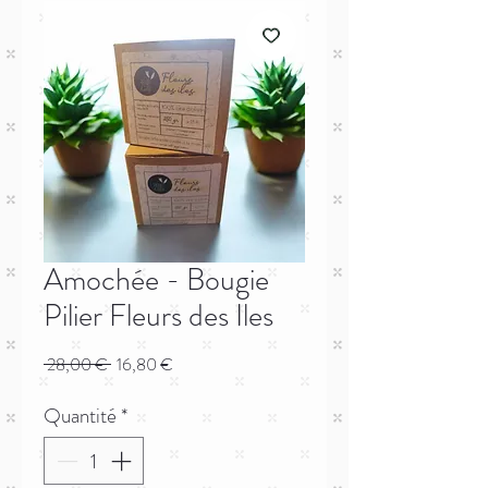
Amochée - Bougie
Pilier Fleurs des Iles
Prix
Prix
 28,00 € 
16,80 €
original
promotionnel
Quantité
*