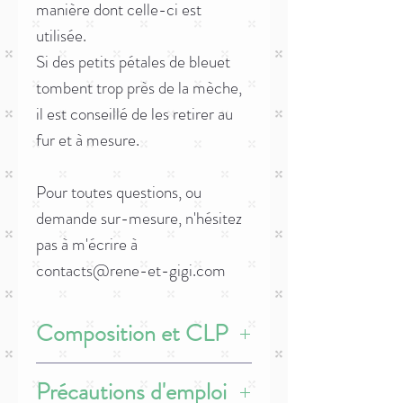
manière dont celle-ci est
utilisée.
Si des petits pétales de bleuet
tombent trop près de la mèche,
il est conseillé de les retirer au
fur et à mesure.
Pour toutes questions, ou
demande sur-mesure, n'hésitez
pas à m'écrire à
contacts@rene-et-gigi.com
Composition et CLP
Ingrédients :
cire d'olive, fragrance à 7%,
Précautions d'emploi
fleurs séchées