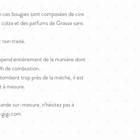
AURANTIUM DULCIS
Frais calculés en fonctio
- Utilisez les fondants
produire une réaction 
Livraison offerte à parti
espace suffisamment gra
n ces bougies sont composées de cire
Veillez à bien vérifier v
e colza et des parfums de Grasse sans
validation du panier.
Coton doux :
.EUH208 - Contient
CINNAMIQUE, COUMAR
 non traité.
réaction allergique.
Fleur d'oranger :EU
ACETATE LINALYLE,
dépend entièrement de la manière dont
HYDROXYCITRONELLAL
 10h de combustion.
diène; d-limonène. Peut
 tombent trop près de la mèche, il est
Feuille de figuier :
ABS, ISO E SUPER. Peut
 et à mesure.
ande sur-mesure, n'hésitez pas à
-gigi.com