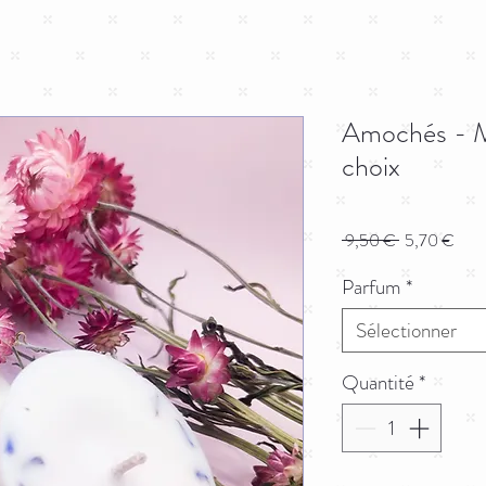
Amochés - Mi
choix
Prix
Prix
 9,50 € 
5,70 €
original
prom
Parfum
*
Sélectionner
Quantité
*