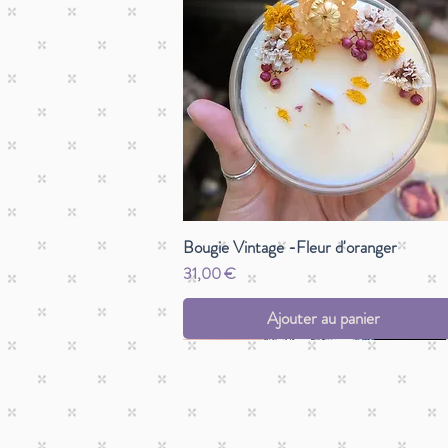
Bougie Vintage -Fleur d'oranger
Prix
31,00 €
Ajouter au panier
Pièce unique
Pièce unique