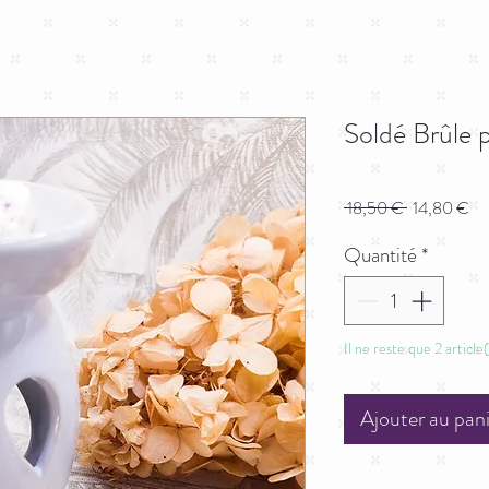
Soldé Brûle 
Prix
Pri
 18,50 € 
14,80 €
original
pr
Quantité
*
Il ne reste que 2 article
Ajouter au pan