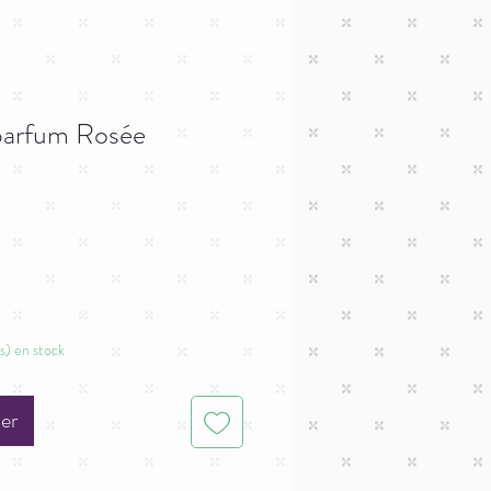
parfum Rosée
x
omotionnel
(s) en stock
ier