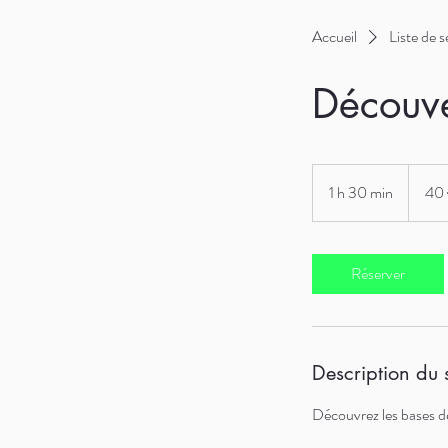
Accueil
Liste de s
Découve
40
euros
1 h 30 min
1
40
3
0
m
Réserver
i
n
Description du 
Découvrez les bases de 