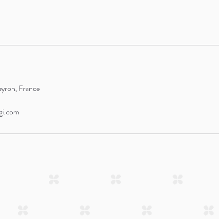
eyron, France
gi.com