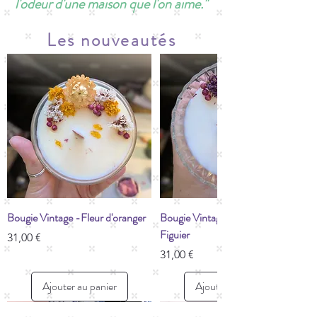
l'odeur d'une maison que l'on aime."
Les nouveautés
Bougie Vintage -Fleur d'oranger
Bougie Vintage - Feuille de
Figuier
Prix
31,00 €
Prix
31,00 €
Ajouter au panier
Ajouter au panier