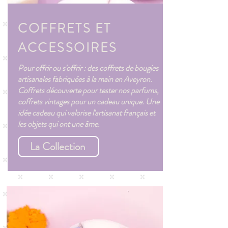
COFFRETS ET
ACCESSOIRES
Pour offrir ou s'offrir : des coffrets de bougies
artisanales fabriquées à la main en Aveyron.
Coffrets découverte pour tester nos parfums,
coffrets vintages pour un cadeau unique. Une
idée cadeau qui valorise l'artisanat français et
les objets qui ont une âme.
La Collection