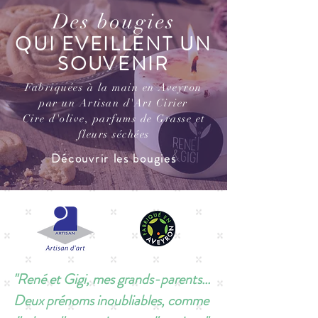
Des bougies
QUI EVEILLENT UN
SOUVENIR
Fabriquées à la main en Aveyron
par un Artisan d'Art Cirier
Cire d'olive, parfums de Grasse et
fleurs séchées
Découvrir les bougies
"René et Gigi, mes grands-parents...
Deux prénoms inoubliables, comme