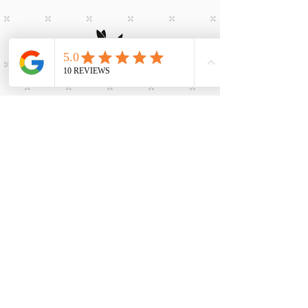
- Bougies fleuries
- Peinture bougies
- Découverte aromathérapie
- Aromathérapie : sommeil ou stress
- Produits ménagers
-Zéro déchet