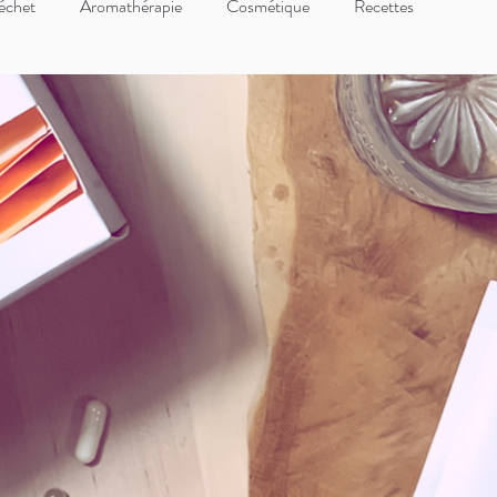
échet
Aromathérapie
Cosmétique
Recettes