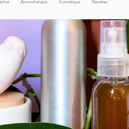
échet
Aromathérapie
Cosmétique
Recettes