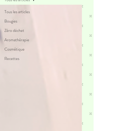
Tous les articles
Bougies
Zéro déchet
Aromathérapie
Cosmétique
Recettes