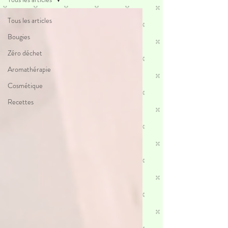
Tous les articles
Bougies
Zéro déchet
Aromathérapie
Cosmétique
Recettes