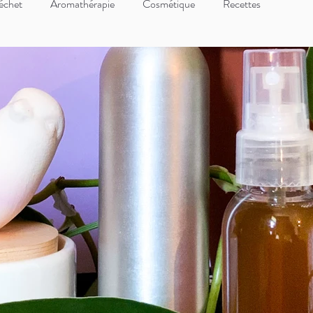
échet
Aromathérapie
Cosmétique
Recettes