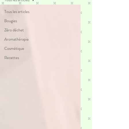
Tous les articles
Bougies
Zéro déchet
Aromathérapie
Cosmétique
Recettes