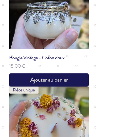
Bougie Vintage - Coton doux
Prix
18,00 €
Ajouter au panier
Pièce unique