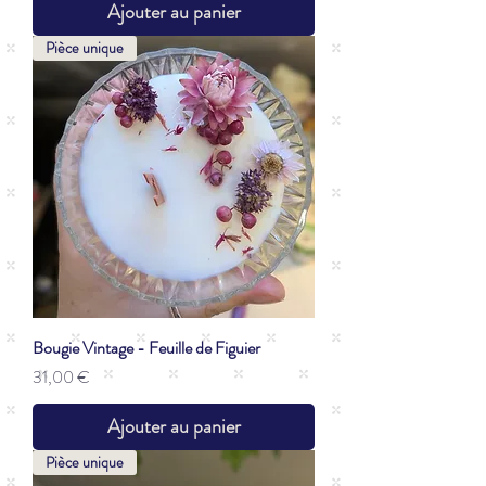
Ajouter au panier
Pièce unique
Bougie Vintage - Feuille de Figuier
Prix
31,00 €
Ajouter au panier
Pièce unique