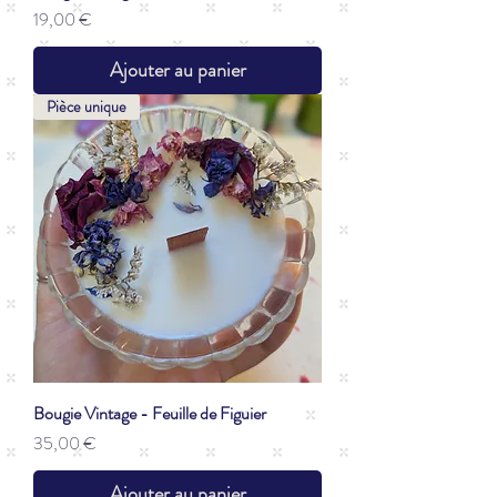
Prix
19,00 €
Ajouter au panier
Pièce unique
Bougie Vintage - Feuille de Figuier
Prix
35,00 €
Ajouter au panier