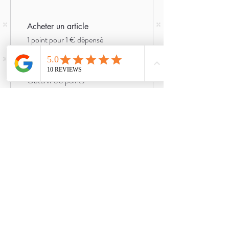
Acheter un article
1 point pour 1 € dépensé
Sign up to the site
Obtenir 50 points
03
Utiliser des
récompenses
-10 % sur un article