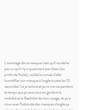
L'avantage de ce masque c'est qu'il ne sèche 
pas vu qu'il n'y a quasiment pas d'eau (au 
profit de l'huile), oublié la corvée d'aller 
humidifier son masque à l'argile toutes les 10 
secondes! Là je tartine et je vis ma vie pendant 
le temps que je veux tout en gardant la 
mobilité et la flexibilité de mon visage, et ça si 
vous avez l'habitude des masques d'argile ça 
n'a pas de prix! Je le laisse généralement poser 