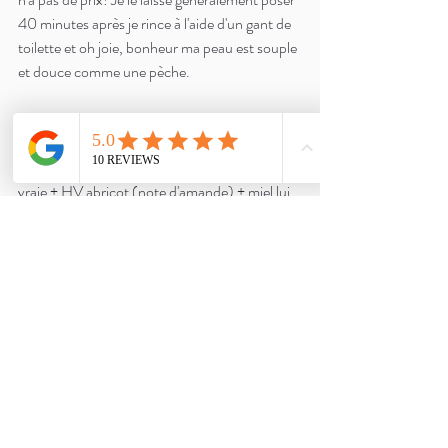
40 minutes après je rince à l'aide d'un gant de 
toilette et oh joie, bonheur ma peau est souple 
et douce comme une pèche.
Et parce qu'on ne boude pas notre plaisir, le 
petit bonus de ce masque c'est son odeur ... 
une pure merveille! L'association Lavande 
vraie + HV abricot (note d'amande) + miel lui 
confère une odeur délicieusement régressive.
Je guette vos avis et retours sur cette petite 
recette minute.
À très vite les ami.e.s! 
Cosmétique