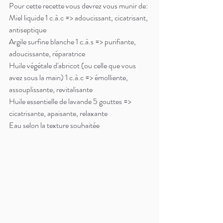
Pour cette recette vous devrez vous munir de: 
Miel liquide 1 c.à.c => adoucissant, cicatrisant, 
antiseptique
Argile surfine blanche 1 c.à.s => purifiante, 
adoucissante, réparatrice
Huile végétale d'abricot (ou celle que vous 
avez sous la main) 1 c.à.c => émolliente, 
assouplissante, revitalisante
Huile essentielle de lavande 5 gouttes => 
cicatrisante, apaisante, relaxante
Eau selon la texture souhaitée