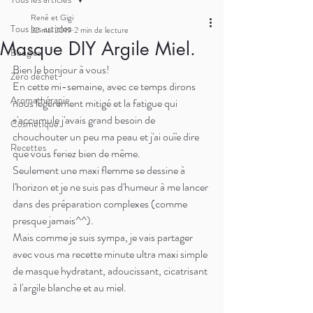
René et Gigi
Tous les articles
22 mai 2019
2 min de lecture
Masque DIY Argile Miel.
Bougies
Bien le bonjour à vous! 
Zéro déchet
En cette mi-semaine, avec ce temps dirons 
Aromathérapie
nous légèrement mitigé et la fatigue qui 
s'accumule j'avais grand besoin de 
Cosmétique
chouchouter un peu ma peau et j'ai ouïe dire 
Recettes
que vous feriez bien de même. 
Seulement une maxi flemme se dessine à 
l'horizon et je ne suis pas d'humeur à me lancer 
dans des préparation complexes (comme 
presque jamais^^).  
Mais comme je suis sympa, je vais partager 
avec vous ma recette minute ultra maxi simple 
de masque hydratant, adoucissant, cicatrisant 
à l'argile blanche et au miel. 