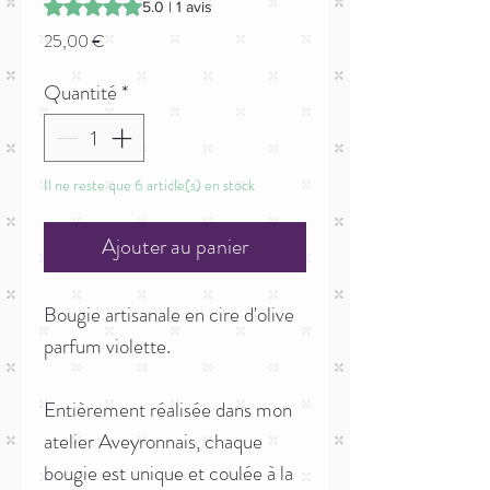
La note est de 5.0 sur cinq étoiles selon 1 avis
5.0 | 1 avis
Prix
25,00 €
Quantité
*
Il ne reste que 6 article(s) en stock
Ajouter au panier
Bougie artisanale en cire d'olive
parfum violette.
Entièrement réalisée dans mon
atelier Aveyronnais, chaque
bougie est unique et coulée à la