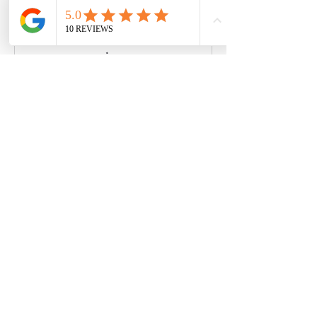
Réserver
Coordonnées
Gagnac, Gaillac-d'Aveyron, France
+ 0768332317
contacts@rene-et-gigi.com