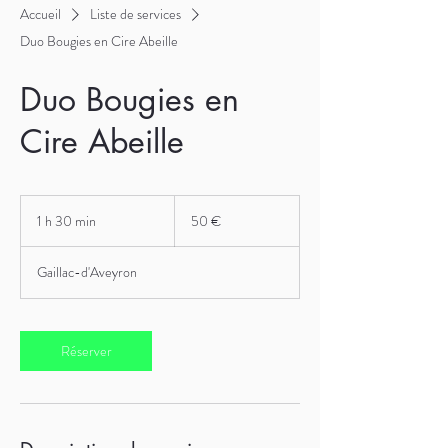
Accueil
Liste de services
Duo Bougies en Cire Abeille
Duo Bougies en
Cire Abeille
50
euros
1 h 30 min
1
50 €
3
0
Gaillac-d'Aveyron
m
i
n
Réserver