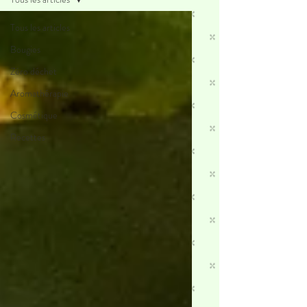
Tous les articles
Bougies
Zéro déchet
Aromathérapie
Cosmétique
Recettes