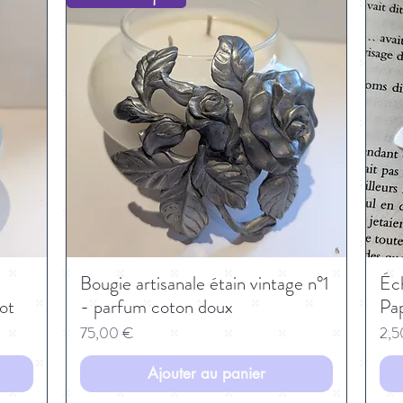
Bougie artisanale étain vintage n°1
Éch
ot
- parfum coton doux
Pap
Prix
Prix
75,00 €
2,5
Ajouter au panier