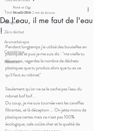
René et Gigi
Tous les articles
14 août 2018
2 min de lecture
De l'eau, il me faut de l'eau
Bougies
!
Zéro déchet
Aromathérapie
Pendant longtemps j'ai utilisé des bouteilles en 
Cosmétique
plastiques et puis je me suis dis : "ma vieille tu 
déconnes, regardes le nombre de déchets 
Recettes
plastiques que tu produis alors que tu as ce 
qu'il faut au robinet"
Seulement qu'on ne se le cache pas l'eau du 
robinet bof bof...
Du coup, je me suis tournée vers les caraffes 
filtrantes, et là déception ... On jette moins de 
plastique certes mais ce n'est pas 100% 
écologique, cela coûte cher et la qualité de 
l'eau n'est pas vraiment top top.