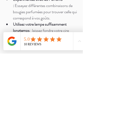
:
 Essayez différentes combinaisons de 
bougies parfumées pour trouver celle qui 
correspond à vos goûts.
Utilisez votre lampe suffisamment 
longtemps 
: laissez fondre votre cire 
jusqu'a ce que toute la surface de votre 
bougie soit bien liquide.
En conclusion, l'utilisation de lampes chauffe-
bougies est une façon élégante et originale 
d'illuminer votre espace tout en créant une 
ambiance sensorielle apaisante. Adoptez cette 
tendance lumineuse et découvrez comment 
une simple lueur peut transformer votre chez-
vous en un sanctuaire de bien-être et de 
sophistication. 
Pour toute demande de devis écrivez-nous à 