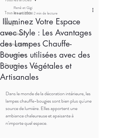
René et Gigi
Tous les articles
4 mars 2024
2 min de lecture
Illuminez Votre Espace
Bougies
avec Style : Les Avantages
Zéro déchet
des Lampes Chauffe-
Aromathérapie
Bougies utilisées avec des
Cosmétique
Bougies Végétales et
Recettes
Artisanales
Dans le monde de la décoration intérieure, les 
lampes chauffe-bougies sont bien plus qu'une 
source de lumière. Elles apportent une 
ambiance chaleureuse et apaisante à 
n'importe quel espace. 