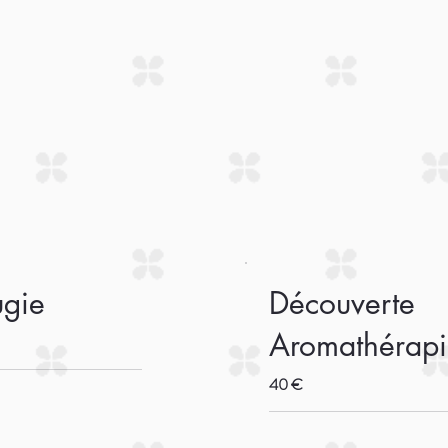
ugie
Découverte
Aromathérap
40 €