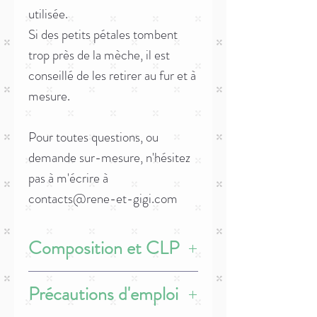
utilisée.
Si des petits pétales tombent
trop près de la mèche, il est
conseillé de les retirer au fur et à
mesure.
Pour toutes questions, ou
demande sur-mesure, n'hésitez
pas à m'écrire à
contacts@rene-et-gigi.com
Composition et CLP
Ingrédient
: cire d'olive, pétales de safran,
Précautions d'emploi
parfum à 7%
P102 - Tenir hors de portée des