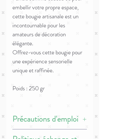
embellir votre propre espace,
cette bougie artisanale est un
incontournable pour les
amateurs de décoration
élégante.
Offrez-vous cette bougie pour
une expérience sensorielle
unique et raffinée.
Poids : 250 gr
Précautions d'emploi
- Les bougies et brûleurs allumés doivent
rester hors de portée des enfants et des