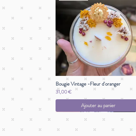
Bougie Vintage -Fleur d'oranger
Prix
31,00 €
Ajouter au panier
Pièce unique
Pièce unique