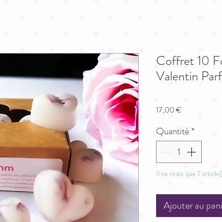
Coffret 10 F
Valentin Pa
Prix
17,00 €
Quantité
*
Il ne reste que 7 article
Ajouter au pan