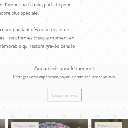
- Ne pas absorber les f
n d'amour parfumée, parfaite pour
validation du panier.
- Utilisez les fondants
core plus spéciale.
espace suffisamment gra
en commandant dès maintenant ce
umés. Transformez chaque moment en
émorable qui restera gravée dans le
Aucun avis pour le moment
Partagez votre expérience, soyez le premier à laisser un avis.
Laisser un avis
Pièce unique
Pièce unique