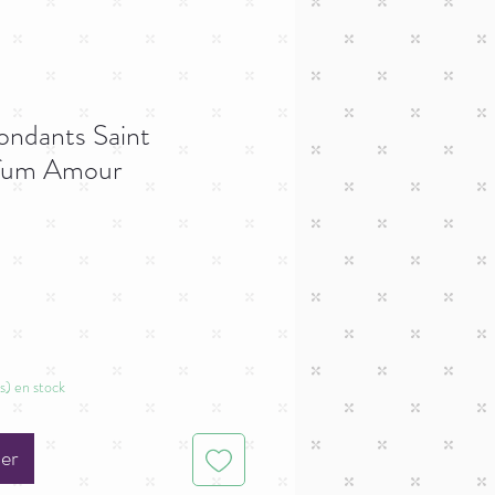
ondants Saint
rfum Amour
(s) en stock
ier