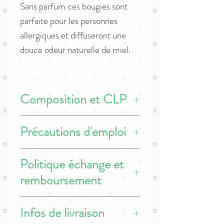
Sans parfum ces bougies sont
parfaite pour les personnes
allergiques et diffuseront une
douce odeur naturelle de miel.
Composition et CLP
Ingrédients : cire d'abeille
Précautions d'emploi
- Les bougies et brûleurs allumés doivent
Politique échange et
rester hors de portée des enfants et des
animaux
remboursement
- Ne pas laisser une bougie ou un brûleur
sans surveillance.
Les produits ne sont ni échangeables, ni
- Éteignez vos bougies avant de quitter
Infos de livraison
remboursables. Le client dispose d’un délai
votre pièce ou d’aller au lit.
de quatorze jours à compter de la