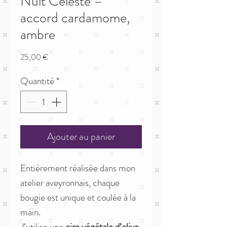
Nuit Céleste –
accord cardamome,
ambre
Prix
25,00 €
Quantité
*
Ajouter au panier
Entièrement réalisée dans mon
atelier aveyronnais, chaque
bougie est unique et coulée à la
main.
J’utilise une
cire végétale d’olive