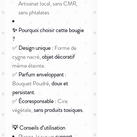
Artisanat local, sans CMR,
sans phtalates
✨ Pourquoi choisir cette bougie
?
✅
Design unique
: Forme de
cygne nacré,
objet décoratif
même éteinte.
✅
Parfum enveloppant
:
Bouquet Poudré,
doux et
persistant
.
✅
Écoresponsable
: Cire
végétale,
sans produits toxiques
.
💡 Conseils d’utilisation
Placez-la sur un
support