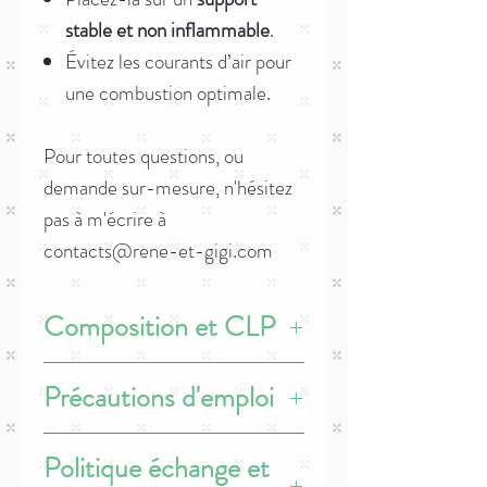
stable et non inflammable
.
Évitez les courants d’air pour
une combustion optimale.
Pour toutes questions, ou
demande sur-mesure, n'hésitez
pas à m'écrire à
contacts@rene-et-gigi.com
Composition et CLP
Ingrédient
: cire d'olive, fleurs séchées,
Précautions d'emploi
frangrance 7%,
H412 - Nocif pour les organismes
aquatiques, entraîne des effets néfastes à
- Placez vos bougies et brûleurs allumés sur
Politique échange et
long terme.
une surface stable.