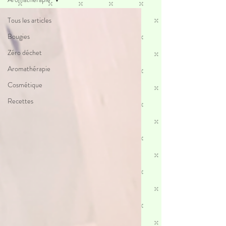
Tous les articles
Bougies
Zéro déchet
Aromathérapie
Cosmétique
Recettes